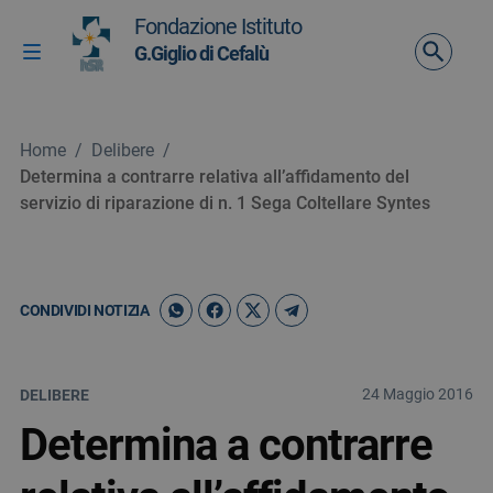
Vai ai contenuti
Fondazione Istituto
Vai al menu di navigazione
G.Giglio di Cefalù
Attiva / disattiva la navigazione
Vai al footer
Home
/
Delibere
/
Determina a contrarre relativa all’affidamento del
servizio di riparazione di n. 1 Sega Coltellare Syntes
CONDIVIDI NOTIZIA
24 Maggio 2016
DELIBERE
Determina a contrarre