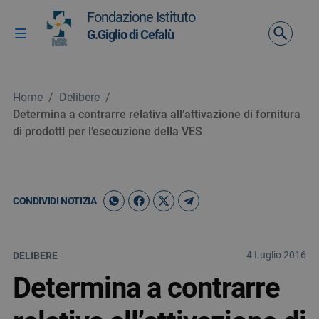
Vai ai contenuti
Fondazione Istituto
Vai al menu di navigazione
G.Giglio di Cefalù
Attiva / disattiva la navigazione
Vai al footer
Home
/
Delibere
/
Determina a contrarre relativa all’attivazione di fornitura
di prodottI per l’esecuzione della VES
CONDIVIDI NOTIZIA
4 Luglio 2016
DELIBERE
Determina a contrarre