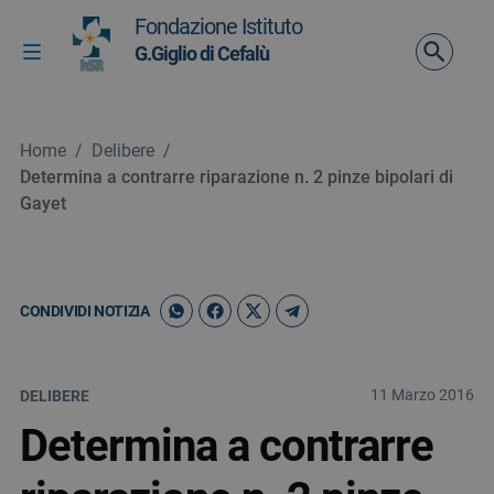
Vai ai contenuti
Fondazione Istituto
Vai al menu di navigazione
G.Giglio di Cefalù
Attiva / disattiva la navigazione
Vai al footer
Home
/
Delibere
/
Determina a contrarre riparazione n. 2 pinze bipolari di
Gayet
CONDIVIDI NOTIZIA
11 Marzo 2016
DELIBERE
Determina a contrarre