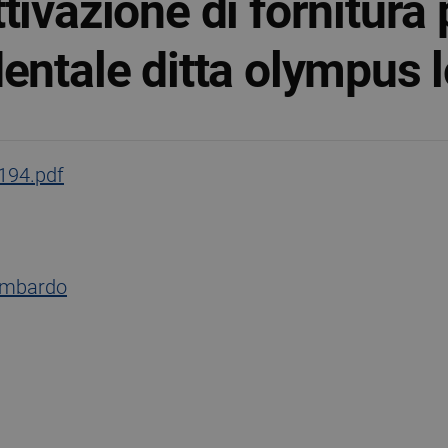
tivazione di fornitura 
entale ditta olympus l
194.pdf
ombardo