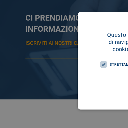
CI PRENDIAMO CURA DELL
INFORMAZIONE
Questo s
di navi
ISCRIVITI AI NOSTRI CANALI PER RESTAR
cookie
STRETTA