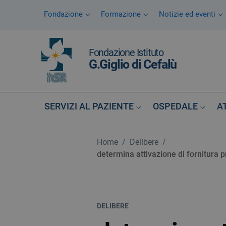
Vai ai contenuti
Fondazione
Formazione
Notizie ed eventi
Vai al menu di navigazione
Vai al footer
Fondazione Istituto
G.Giglio di Cefalù
SERVIZI AL PAZIENTE
OSPEDALE
A
Home
/
Delibere
/
determina attivazione di fornitura p
DELIBERE