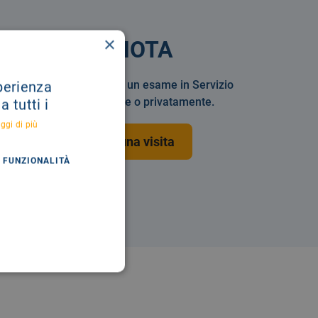
×
PRENOTA
Prenotare una visita o un esame in Servizio
sperienza
Sanitario Nazionale o privatamente.
 tutti i
ggi di più
Prenota una visita
FUNZIONALITÀ