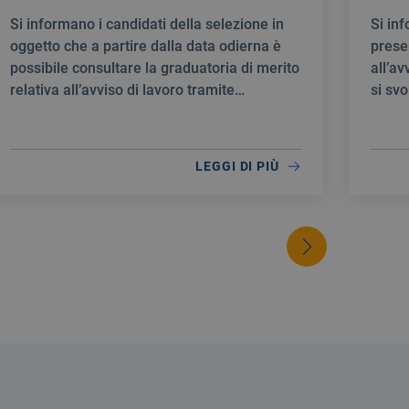
creazione di una Graduatoria di
prof
Si informano i candidati della selezione in
Si in
merito al fine di individuare
Medi
oggetto che a partire dalla data odierna è
prese
personale idoneo per la stipula di
E T
possibile consultare la graduatoria di merito
all’av
contratti a tempo determinato
NEU
relativa all’avviso di lavoro tramite
si svo
quale INFERMIERE
selezione pubblica per la creazione di una
10:00
Graduatoria di merito al fine di individuare
personale idoneo per la stipula di contratti a
LEGGI DI PIÙ
tempo determinato quale INFERMIERE.