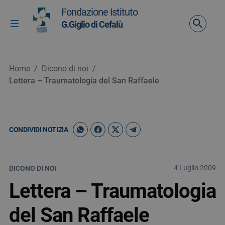
Vai ai contenuti
Fondazione Istituto
Vai al menu di navigazione
G.Giglio di Cefalù
Attiva / disattiva la navigazione
Vai al footer
Home
/
Dicono di noi
/
Lettera – Traumatologia del San Raffaele
CONDIVIDI NOTIZIA
4 Luglio 2009
DICONO DI NOI
Lettera – Traumatologia
del San Raffaele