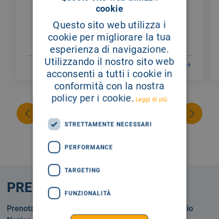
cookie
Questo sito web utilizza i
cookie per migliorare la tua
esperienza di navigazione.
Utilizzando il nostro sito web
LEGGI DI PIÙ
acconsenti a tutti i cookie in
conformità con la nostra
policy per i cookie.
Leggi di più
STRETTAMENTE NECESSARI
PERFORMANCE
TARGETING
PRENOTA
FUNZIONALITÀ
Prenotare una visita o un esame in Servizio Sanitario