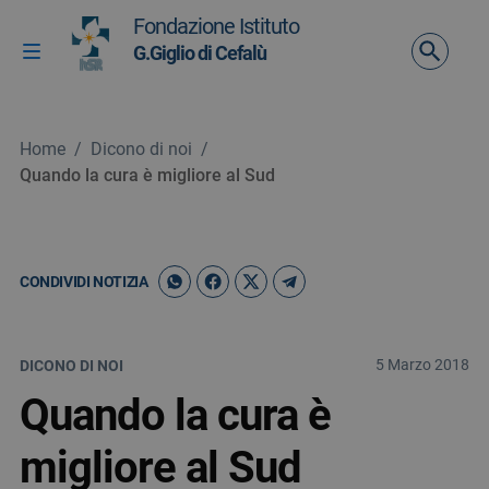
Vai ai contenuti
Fondazione Istituto
Vai al menu di navigazione
G.Giglio di Cefalù
Attiva / disattiva la navigazione
Vai al footer
Home
/
Dicono di noi
/
Quando la cura è migliore al Sud
CONDIVIDI NOTIZIA
5 Marzo 2018
DICONO DI NOI
Quando la cura è
migliore al Sud