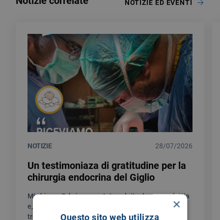
Notizie correlate
NOTIZIE ED EVENTI
NOTIZIE
28/07/2026
Un testimoniaza di gratitudine per la
chirurgia endocrina del Giglio
Mi chiamo Sylwia sono stata colpita da una malattia
×
e, in questo percorso umanamente non facile, ho
Questo sito web utilizza
trovato un’assistenza unica.