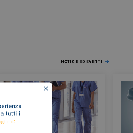
NOTIZIE ED EVENTI
×
sperienza
 tutti i
ggi di più