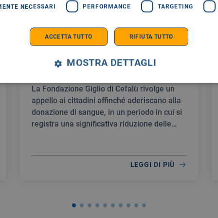
MENTE NECESSARI
PERFORMANCE
TARGETING
COMUNICATI STAMPA
23/07/2026
ACCETTA TUTTO
RIFIUTA TUTTO
Carenza di sangue, dal Giglio invito
a donare per garantire interventi
MOSTRA DETTAGLI
programmati
La Fondazione Giglio di Cefalù rivolge un
appello ai cittadini affinché aderiscano alla
donazione di sangue, in un periodo in cui si
registra una significativa riduzione delle
scorte.
LEGGI DI PIÙ