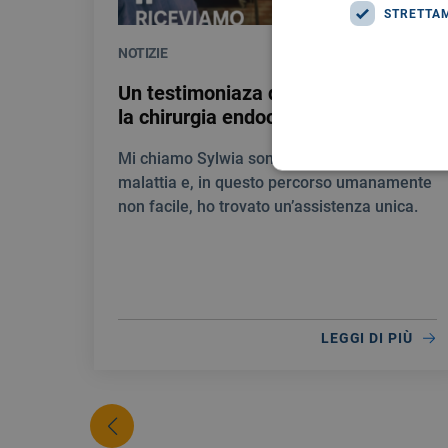
STRETTA
NOTIZIE
28/07/2026
Un testimoniaza di gratitudine per
la chirurgia endocrina del Giglio
Mi chiamo Sylwia sono stata colpita da una
malattia e, in questo percorso umanamente
non facile, ho trovato un’assistenza unica.
LEGGI DI PIÙ