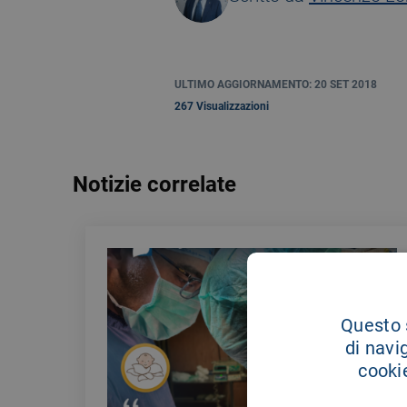
ULTIMO AGGIORNAMENTO: 20 SET 2018
267 Visualizzazioni
Notizie correlate
Questo s
di navi
cookie