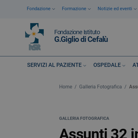
Vai ai contenuti
Fondazione
Formazione
Notizie ed eventi
Vai al menu di navigazione
Vai al footer
Fondazione Istituto
G.Giglio di Cefalù
SERVIZI AL PAZIENTE
OSPEDALE
A
Home
/
Galleria Fotografica
/
Assu
GALLERIA FOTOGRAFICA
Assunti 32 i