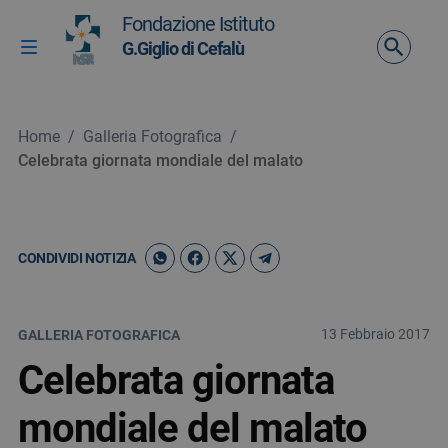
Vai ai contenuti
Fondazione Istituto
Vai al menu di navigazione
G.Giglio di Cefalù
Attiva / disattiva la navigazione
Vai al footer
Home
/
Galleria Fotografica
/
Celebrata giornata mondiale del malato
CONDIVIDI NOTIZIA
13 Febbraio 2017
GALLERIA FOTOGRAFICA
Celebrata giornata
mondiale del malato