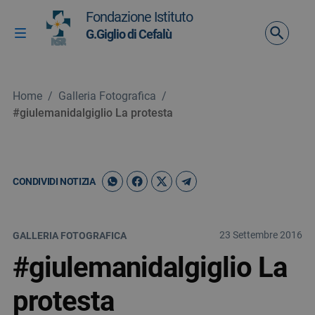
Vai ai contenuti
Fondazione Istituto
Vai al menu di navigazione
G.Giglio di Cefalù
Attiva / disattiva la navigazione
Vai al footer
Home
/
Galleria Fotografica
/
#giulemanidalgiglio La protesta
CONDIVIDI NOTIZIA
23 Settembre 2016
GALLERIA FOTOGRAFICA
#giulemanidalgiglio La
protesta