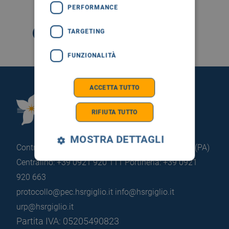
SEGUICI SU
PERFORMANCE
TARGETING
FUNZIONALITÀ
ACCETTA TUTTO
Fondazione Istituto
RIFIUTA TUTTO
G.Giglio di Cefalù
MOSTRA DETTAGLI
Contrada Pietrapollastra - Pisciotto 90015 Cefalù (PA)
Centralino: +39 0921 920 111
Portineria: +39 0921
920 663
protocollo@pec.hsrgiglio.it
info@hsrgiglio.it
urp@hsrgiglio.it
Partita IVA: 05205490823