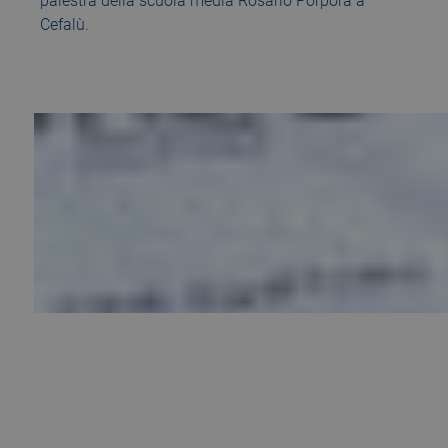
palestra della scuola media Rosario Porpora a
Cefalù.
23 September 2016