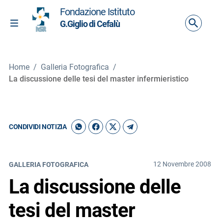
Vai ai contenuti
Fondazione Istituto
Vai al menu di navigazione
G.Giglio di Cefalù
Attiva / disattiva la navigazione
Vai al footer
Home
/
Galleria Fotografica
/
La discussione delle tesi del master infermieristico
CONDIVIDI NOTIZIA
12 Novembre 2008
GALLERIA FOTOGRAFICA
La discussione delle
tesi del master