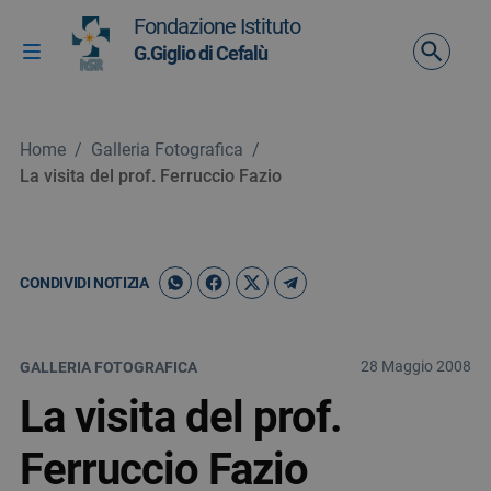
Vai ai contenuti
Fondazione Istituto
Vai al menu di navigazione
G.Giglio di Cefalù
Attiva / disattiva la navigazione
Vai al footer
Home
/
Galleria Fotografica
/
La visita del prof. Ferruccio Fazio
CONDIVIDI NOTIZIA
28 Maggio 2008
GALLERIA FOTOGRAFICA
La visita del prof.
Ferruccio Fazio