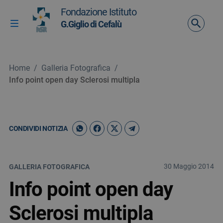
Vai ai contenuti
Fondazione Istituto
Vai al menu di navigazione
G.Giglio di Cefalù
Attiva / disattiva la navigazione
Vai al footer
Home
/
Galleria Fotografica
/
Info point open day Sclerosi multipla
CONDIVIDI NOTIZIA
30 Maggio 2014
GALLERIA FOTOGRAFICA
Info point open day
Sclerosi multipla