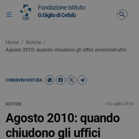
Vai ai contenuti
Fondazione Istituto
Vai al menu di navigazione
G.Giglio di Cefalù
Attiva / disattiva la navigazione
Vai al footer
Home
/
Notizie
/
Agosto 2010: quando chiudono gli uffici amministrativi
CONDIVIDI NOTIZIA
14 Luglio 2010
NOTIZIE
Agosto 2010: quando
chiudono gli uffici