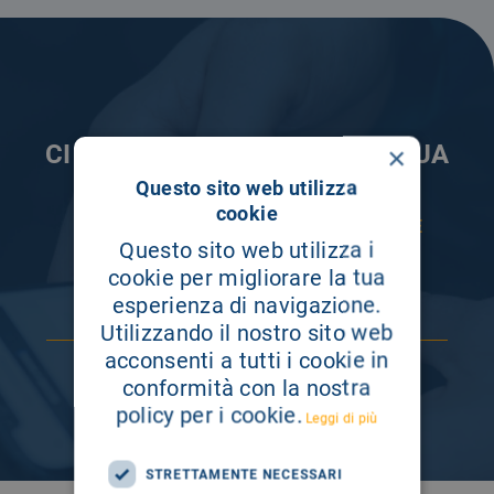
CI PRENDIAMO CURA DELLA TUA
×
INFORMAZIONE
Questo sito web utilizza
cookie
ISCRIVITI AI NOSTRI CANALI PER RESTARE
SEMPRE AGGIORNATO
Questo sito web utilizza i
cookie per migliorare la tua
esperienza di navigazione.
Utilizzando il nostro sito web
acconsenti a tutti i cookie in
conformità con la nostra
policy per i cookie.
Leggi di più
STRETTAMENTE NECESSARI