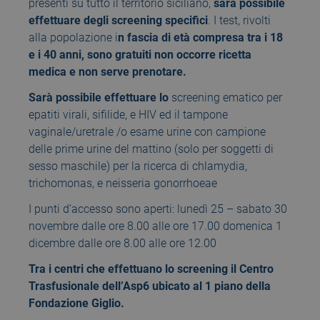
presenti su tutto il territorio siciliano,
sarà possibile
effettuare degli screening specifici
. I test, rivolti
alla popolazione i
n fascia di età compresa tra i 18
e i 40 anni, sono gratuiti non occorre ricetta
medica e non serve prenotare.
Sarà possibile effettuare lo
screening ematico per
epatiti virali, sifilide, e HIV ed il tampone
vaginale/uretrale /o esame urine con campione
delle prime urine del mattino (solo per soggetti di
sesso maschile) per la ricerca di chlamydia,
trichomonas, e neisseria gonorrhoeae
I punti d’accesso sono aperti: lunedì 25 – sabato 30
novembre dalle ore 8.00 alle ore 17.00 domenica 1
dicembre dalle ore 8.00 alle ore 12.00
Tra i centri che effettuano lo screening il Centro
Trasfusionale dell’Asp6 ubicato al 1 piano della
Fondazione Giglio.