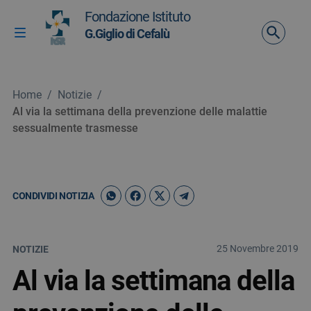
Vai ai contenuti
Fondazione Istituto
Vai al menu di navigazione
G.Giglio di Cefalù
Attiva / disattiva la navigazione
Vai al footer
Home
/
Notizie
/
Al via la settimana della prevenzione delle malattie
sessualmente trasmesse
CONDIVIDI NOTIZIA
25 Novembre 2019
NOTIZIE
Al via la settimana della