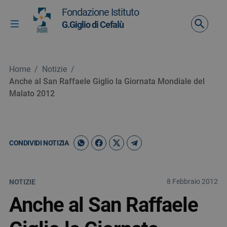
Vai ai contenuti
Fondazione Istituto
Vai al menu di navigazione
G.Giglio di Cefalù
Attiva / disattiva la navigazione
Vai al footer
Home
/
Notizie
/
Anche al San Raffaele Giglio la Giornata Mondiale del
Malato 2012
CONDIVIDI NOTIZIA
8 Febbraio 2012
NOTIZIE
Anche al San Raffaele