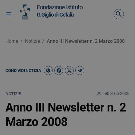
Vai ai contenuti
Fondazione Istituto
Vai al menu di navigazione
G.Giglio di Cefalù
Attiva / disattiva la navigazione
Vai al footer
Home
/
Notizie
/
Anno III Newsletter n. 2 Marzo 2008
CONDIVIDI NOTIZIA
29 Febbraio 2008
NOTIZIE
Anno III Newsletter n. 2
Marzo 2008