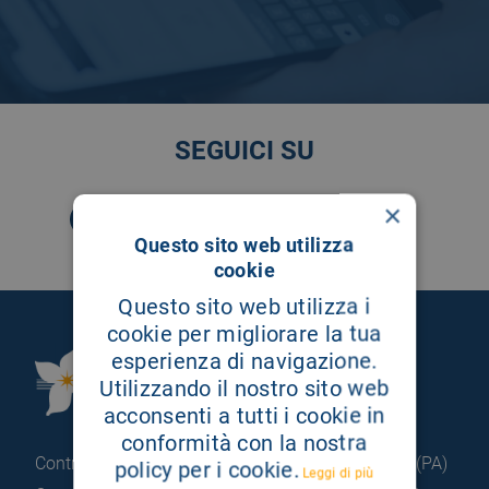
SEGUICI SU
×
Questo sito web utilizza
cookie
Questo sito web utilizza i
cookie per migliorare la tua
esperienza di navigazione.
Fondazione Istituto
Utilizzando il nostro sito web
G.Giglio di Cefalù
acconsenti a tutti i cookie in
conformità con la nostra
Contrada Pietrapollastra - Pisciotto 90015 Cefalù (PA)
policy per i cookie.
Leggi di più