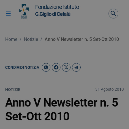
Vai ai contenuti
Fondazione Istituto
Vai al menu di navigazione
G.Giglio di Cefalù
Attiva / disattiva la navigazione
Vai al footer
Home
/
Notizie
/
Anno V Newsletter n. 5 Set-Ott 2010
CONDIVIDI NOTIZIA
31 Agosto 2010
NOTIZIE
Anno V Newsletter n. 5
Set-Ott 2010