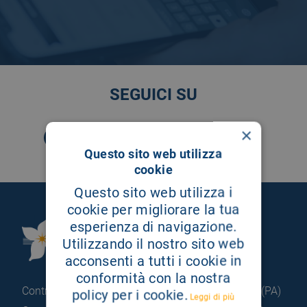
SEGUICI SU
×
Questo sito web utilizza
cookie
Questo sito web utilizza i
cookie per migliorare la tua
esperienza di navigazione.
Fondazione Istituto
Utilizzando il nostro sito web
G.Giglio di Cefalù
acconsenti a tutti i cookie in
conformità con la nostra
Contrada Pietrapollastra - Pisciotto 90015 Cefalù (PA)
policy per i cookie.
Leggi di più