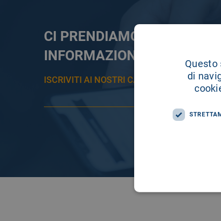
CI PRENDIAMO CURA DELL
INFORMAZIONE
Questo s
di navi
ISCRIVITI AI NOSTRI CANALI PER RESTAR
cookie
STRETTA