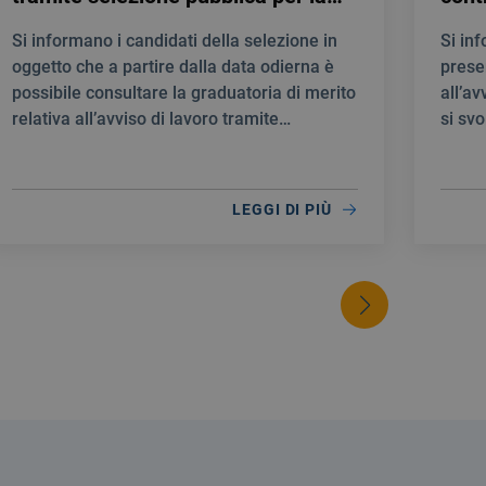
creazione di una Graduatoria di
prof
Si informano i candidati della selezione in
Si in
merito al fine di individuare
Medi
oggetto che a partire dalla data odierna è
prese
personale idoneo per la stipula di
E T
possibile consultare la graduatoria di merito
all’av
contratti a tempo determinato
NEU
relativa all’avviso di lavoro tramite
si svo
quale INFERMIERE
selezione pubblica per la creazione di una
10:00
Graduatoria di merito al fine di individuare
personale idoneo per la stipula di contratti a
LEGGI DI PIÙ
tempo determinato quale INFERMIERE.