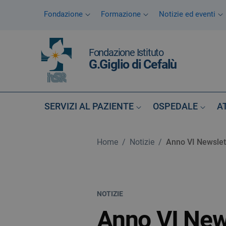
Vai ai contenuti
Fondazione
Formazione
Notizie ed eventi
Vai al menu di navigazione
Vai al footer
Fondazione Istituto
G.Giglio di Cefalù
SERVIZI AL PAZIENTE
OSPEDALE
A
Home
/
Notizie
/
Anno VI Newslett
NOTIZIE
Anno VI News