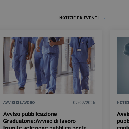
NOTIZIE ED EVENTI
AVVISI DI LAVORO
07/07/2026
NOTIZ
Avviso pubblicazione
Avvi
Graduatoria:Avviso di lavoro
pubb
tramite selezione pubblica per la
cont