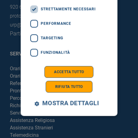
920 663
STRETTAMENTE NECESSARI
protocollo@pec.hsrgiglio.it
info@hsrgiglio.it
PERFORMANCE
urp@hsrgiglio.it
Partita IVA: 05205490823
TARGETING
FUNZIONALITÀ
SERVIZI AL PAZIENTE
Orari sportelli
ACCETTA TUTTO
Orari visite
Referti online
RIFIUTA TUTTO
Pronto Soccorso
Percorso chirurgico live
MOSTRA DETTAGLI
Richiedi la cartella clinica
Servizi per degenti e visitatori
Assistenza Religiosa
Assistenza Stranieri
Telemedicina