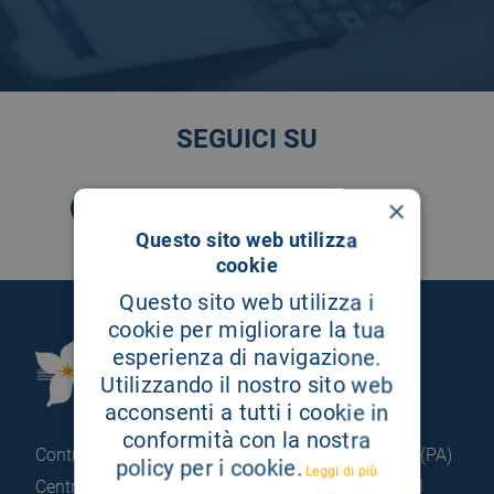
SEGUICI SU
×
Questo sito web utilizza
cookie
Questo sito web utilizza i
cookie per migliorare la tua
esperienza di navigazione.
Fondazione Istituto
Utilizzando il nostro sito web
G.Giglio di Cefalù
acconsenti a tutti i cookie in
conformità con la nostra
Contrada Pietrapollastra - Pisciotto 90015 Cefalù (PA)
policy per i cookie.
Leggi di più
Centralino: +39 0921 920 111
Portineria: +39 0921