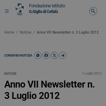
Vai ai contenuti
Fondazione Istituto
Vai al menu di navigazione
G.Giglio di Cefalù
Attiva / disattiva la navigazione
Vai al footer
Home
/
Notizie
/
Anno VII Newsletter n. 3 Luglio 2012
CONDIVIDI NOTIZIA
1 Luglio 2012
NOTIZIE
Anno VII Newsletter n.
3 Luglio 2012