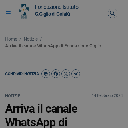
Vai ai contenuti
Fondazione Istituto
Vai al menu di navigazione
G.Giglio di Cefalù
Attiva / disattiva la navigazione
Vai al footer
Home
/
Notizie
/
Arriva il canale WhatsApp di Fondazione Giglio
CONDIVIDI NOTIZIA
14 Febbraio 2024
NOTIZIE
Arriva il canale
WhatsApp di