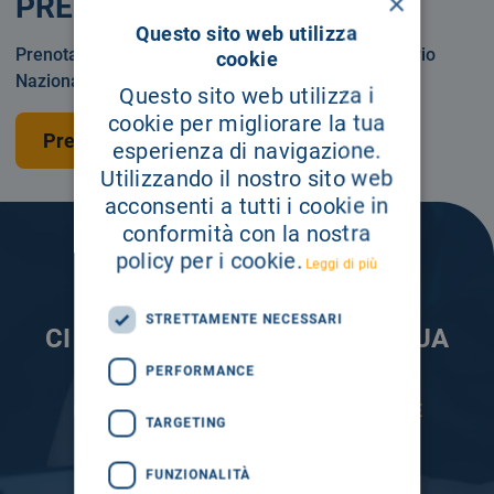
×
PRENOTA
Questo sito web utilizza
Prenotare una visita o un esame in Servizio Sanitario
cookie
Nazionale o privatamente.
Questo sito web utilizza i
cookie per migliorare la tua
Prenota una visita
esperienza di navigazione.
Utilizzando il nostro sito web
acconsenti a tutti i cookie in
conformità con la nostra
policy per i cookie.
Leggi di più
STRETTAMENTE NECESSARI
CI PRENDIAMO CURA DELLA TUA
INFORMAZIONE
PERFORMANCE
ISCRIVITI AI NOSTRI CANALI PER RESTARE
TARGETING
SEMPRE AGGIORNATO
FUNZIONALITÀ