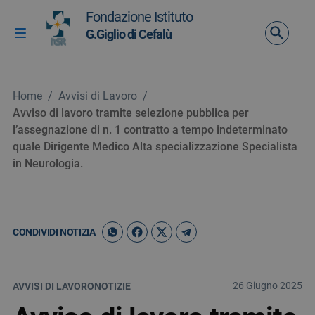
Vai ai contenuti
Fondazione Istituto
Vai al menu di navigazione
G.Giglio di Cefalù
Attiva / disattiva la navigazione
Vai al footer
Home
/
Avvisi di Lavoro
/
Avviso di lavoro tramite selezione pubblica per
l’assegnazione di n. 1 contratto a tempo indeterminato
quale Dirigente Medico Alta specializzazione Specialista
in Neurologia.
CONDIVIDI NOTIZIA
26 Giugno 2025
AVVISI DI LAVORO
NOTIZIE