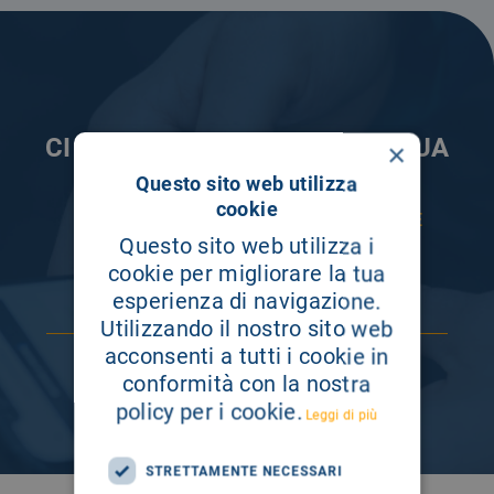
CI PRENDIAMO CURA DELLA TUA
×
INFORMAZIONE
Questo sito web utilizza
cookie
ISCRIVITI AI NOSTRI CANALI PER RESTARE
SEMPRE AGGIORNATO
Questo sito web utilizza i
cookie per migliorare la tua
esperienza di navigazione.
Utilizzando il nostro sito web
acconsenti a tutti i cookie in
conformità con la nostra
policy per i cookie.
Leggi di più
STRETTAMENTE NECESSARI