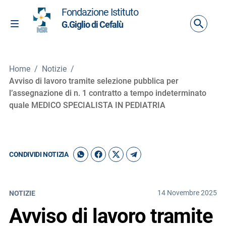
Vai ai contenuti
Fondazione Istituto
Vai al menu di navigazione
G.Giglio di Cefalù
Attiva / disattiva la navigazione
Vai al footer
Home
/
Notizie
/
Avviso di lavoro tramite selezione pubblica per
l’assegnazione di n. 1 contratto a tempo indeterminato
quale MEDICO SPECIALISTA IN PEDIATRIA
CONDIVIDI NOTIZIA
14 Novembre 2025
NOTIZIE
Avviso di lavoro tramite