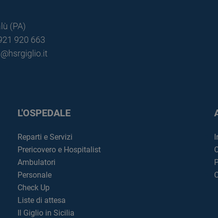
lù (PA)
0921 920 663
@hsrgiglio.it
L'OSPEDALE
Reparti e Servizi
I
Prericovero e Hospitalist
C
Ambulatori
P
Personale
C
Check Up
Liste di attesa
Il Giglio in Sicilia