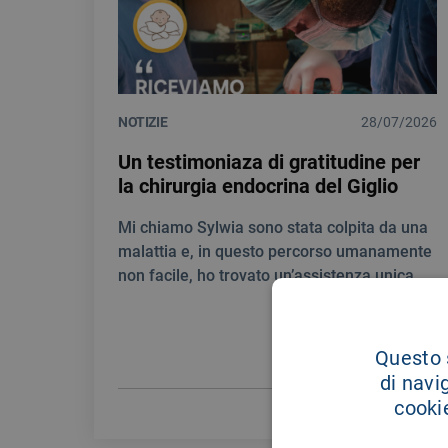
NOTIZIE
28/07/2026
Un testimoniaza di gratitudine per
la chirurgia endocrina del Giglio
Mi chiamo Sylwia sono stata colpita da una
malattia e, in questo percorso umanamente
non facile, ho trovato un’assistenza unica.
Questo s
di navi
cookie
LEGGI DI PIÙ