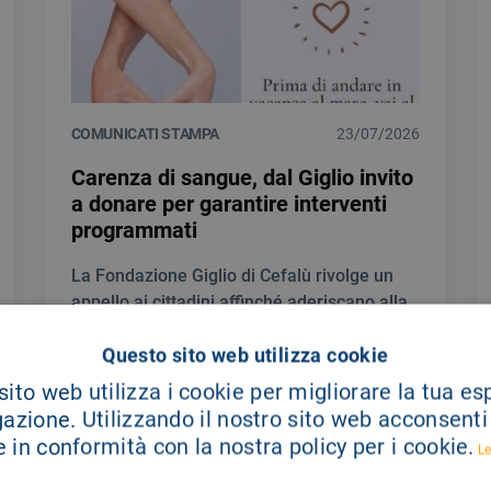
COMUNICATI STAMPA
23/07/2026
Carenza di sangue, dal Giglio invito
a donare per garantire interventi
programmati
La Fondazione Giglio di Cefalù rivolge un
appello ai cittadini affinché aderiscano alla
donazione di sangue, in un periodo in cui si
Questo sito web utilizza cookie
registra una significativa riduzione delle
scorte.
ito web utilizza i cookie per migliorare la tua e
gazione. Utilizzando il nostro sito web acconsenti a
 in conformità con la nostra policy per i cookie.
LEGGI DI PIÙ
Le