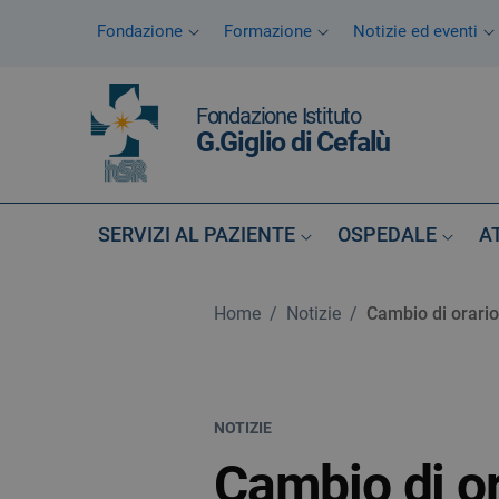
Vai ai contenuti
Fondazione
Formazione
Notizie ed eventi
Vai al menu di navigazione
Vai al footer
Fondazione Istituto
G.Giglio di Cefalù
SERVIZI AL PAZIENTE
OSPEDALE
A
Home
/
Notizie
/
Cambio di orario
NOTIZIE
Cambio di or