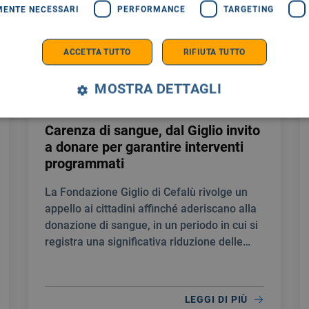
MENTE NECESSARI
PERFORMANCE
TARGETING
ACCETTA TUTTO
RIFIUTA TUTTO
MOSTRA DETTAGLI
COMUNICATI STAMPA
23/07/2026
Carenza di sangue, dal Giglio invito
a donare per garantire interventi
programmati
La Fondazione Giglio di Cefalù rivolge un
appello ai cittadini affinché aderiscano alla
donazione di sangue, in un periodo in cui si
registra una significativa riduzione delle
scorte.
LEGGI DI PIÙ