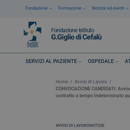
Vai ai contenuti
Fondazione
Formazione
Notizie ed eventi
Vai al menu di navigazione
Vai al footer
Fondazione Istituto
G.Giglio di Cefalù
SERVIZI AL PAZIENTE
OSPEDALE
A
Home
/
Avvisi di Lavoro
/
CONVOCAZIONE CANDIDATI: Avviso di
contratto a tempo Indeterminato q
AVVISI DI LAVORO
NOTIZIE