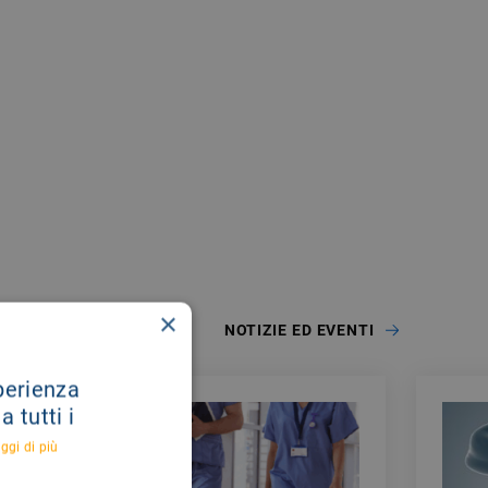
×
NOTIZIE ED EVENTI
sperienza
 tutti i
ggi di più