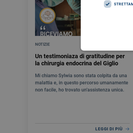
STRETTA
NOTIZIE
28/07/2026
Un testimoniaza di gratitudine per
la chirurgia endocrina del Giglio
Mi chiamo Sylwia sono stata colpita da una
malattia e, in questo percorso umanamente
non facile, ho trovato un’assistenza unica.
LEGGI DI PIÙ