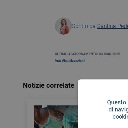
Scritto da
Santina Pede
ULTIMO AGGIORNAMENTO: 03 MAR 2026
966 Visualizzazioni
Notizie correlate
Questo s
di navi
cookie