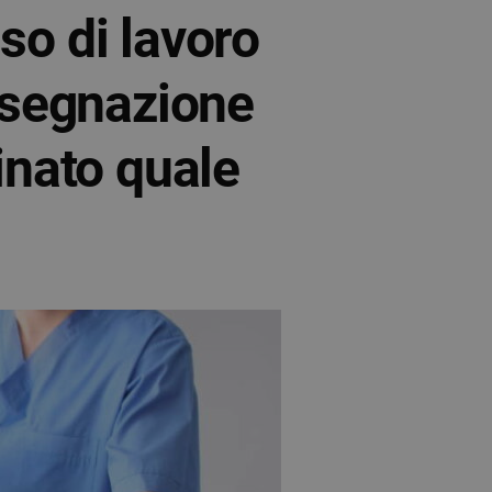
o di lavoro
assegnazione
inato quale