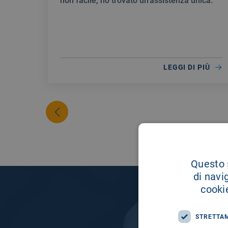
non facile, ho trovato un’assistenza unica.
LEGGI DI PIÙ
Questo s
di navi
cookie
STRETTA