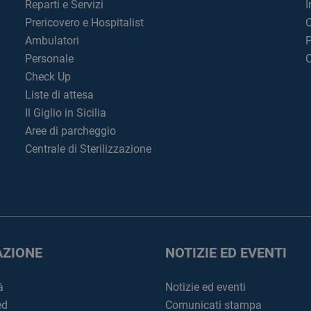
Reparti e Servizi
I
Prericovero e Hospitalist
C
Ambulatori
P
Personale
C
Check Up
Liste di attesa
Il Giglio in Sicilia
Aree di parcheggio
Centrale di Sterilizzazione
ZIONE
NOTIZIE ED EVENTI
à
Notizie ed eventi
ed
Comunicati stampa