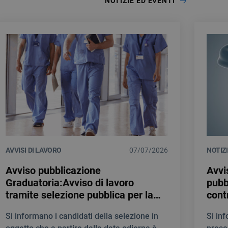
NOTIZIE ED EVENTI
AVVISI DI LAVORO
07/07/2026
NOTIZ
Avviso pubblicazione
Avvi
Graduatoria:Avviso di lavoro
pubb
tramite selezione pubblica per la
cont
creazione di una Graduatoria di
prof
Si informano i candidati della selezione in
Si in
merito al fine di individuare
Medi