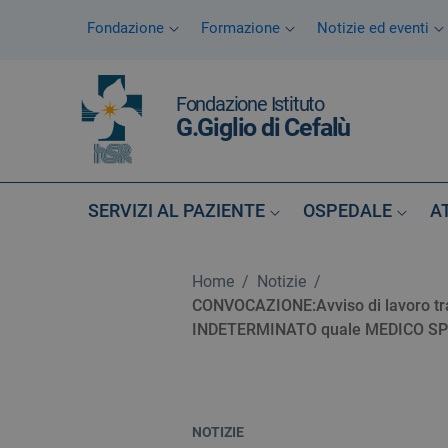
Vai ai contenuti
Fondazione
Formazione
Notizie ed eventi
Vai al menu di navigazione
Vai al footer
Fondazione Istituto
G.Giglio di Cefalù
SERVIZI AL PAZIENTE
OSPEDALE
A
Home
/
Notizie
/
CONVOCAZIONE:Avviso di lavoro tram
INDETERMINATO quale MEDICO SP
NOTIZIE