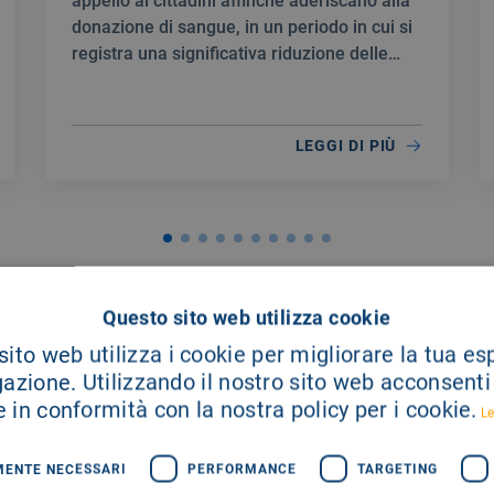
appello ai cittadini affinché aderiscano alla
donazione di sangue, in un periodo in cui si
registra una significativa riduzione delle
scorte.
LEGGI DI PIÙ
Questo sito web utilizza cookie
ito web utilizza i cookie per migliorare la tua e
gazione. Utilizzando il nostro sito web acconsenti a
 in conformità con la nostra policy per i cookie.
Le
MENTE NECESSARI
PERFORMANCE
TARGETING