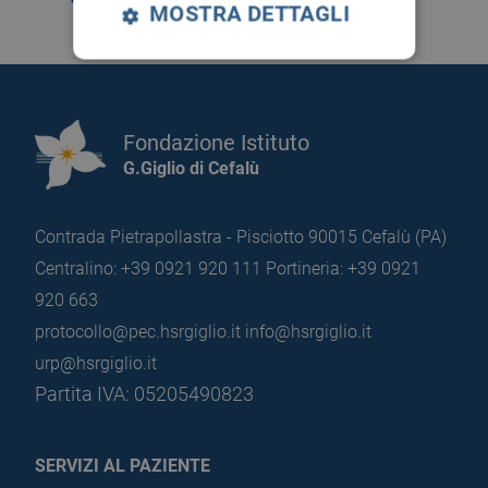
MOSTRA DETTAGLI
Fondazione Istituto
G.Giglio di Cefalù
Contrada Pietrapollastra - Pisciotto 90015 Cefalù (PA)
Centralino: +39 0921 920 111
Portineria: +39 0921
920 663
protocollo@pec.hsrgiglio.it
info@hsrgiglio.it
urp@hsrgiglio.it
Partita IVA: 05205490823
SERVIZI AL PAZIENTE