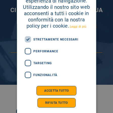
esperienza di navigazione.
Utilizzando il nostro sito web
CI PRENDIAMO CURA DELLA TUA
acconsenti a tutti i cookie in
INFORMAZIONE
conformità con la nostra
policy per i cookie.
ISCRIVITI AI NOSTRI CANALI PER RESTARE
Leggi di più
SEMPRE AGGIORNATO
STRETTAMENTE NECESSARI
PERFORMANCE
TARGETING
FUNZIONALITÀ
ACCETTA TUTTO
SEGUICI SU
RIFIUTA TUTTO