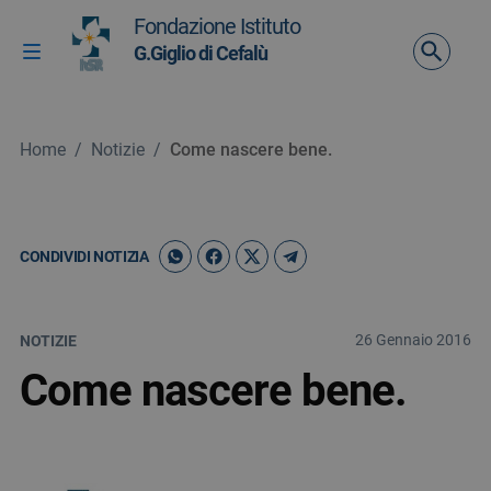
Vai ai contenuti
Fondazione Istituto
Vai al menu di navigazione
G.Giglio di Cefalù
Attiva / disattiva la navigazione
Vai al footer
Home
/
Notizie
/
Come nascere bene.
CONDIVIDI NOTIZIA
26 Gennaio 2016
NOTIZIE
Come nascere bene.