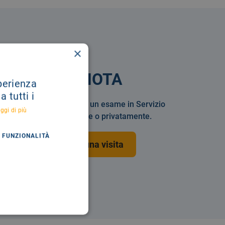
×
PRENOTA
sperienza
 tutti i
Prenotare una visita o un esame in Servizio
ggi di più
Sanitario Nazionale o privatamente.
FUNZIONALITÀ
Prenota una visita