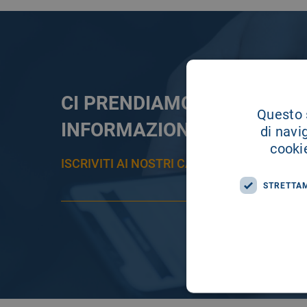
CI PRENDIAMO CURA DELL
Questo s
INFORMAZIONE
di navi
cookie
ISCRIVITI AI NOSTRI CANALI PER RESTAR
STRETTA