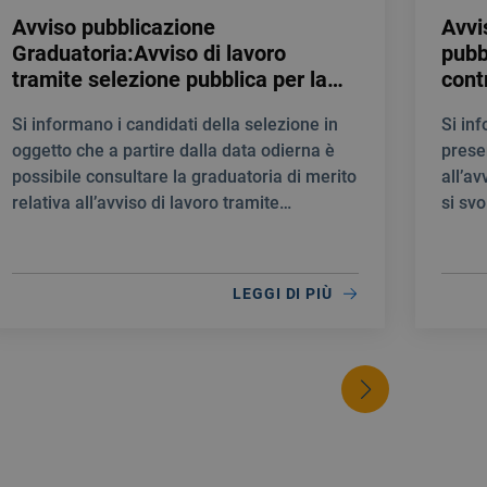
Avviso pubblicazione
Avvi
Graduatoria:Avviso di lavoro
pubb
tramite selezione pubblica per la
cont
creazione di una Graduatoria di
prof
Si informano i candidati della selezione in
Si in
merito al fine di individuare
Medi
oggetto che a partire dalla data odierna è
prese
personale idoneo per la stipula di
E T
possibile consultare la graduatoria di merito
all’av
contratti a tempo determinato
NEU
relativa all’avviso di lavoro tramite
si svo
quale INFERMIERE
selezione pubblica per la creazione di una
10:00
Graduatoria di merito al fine di individuare
personale idoneo per la stipula di contratti a
LEGGI DI PIÙ
tempo determinato quale INFERMIERE.