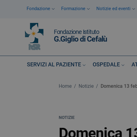
Vai ai contenuti
Fondazione
Formazione
Notizie ed eventi
Vai al menu di navigazione
Vai al footer
Fondazione Istituto
G.Giglio di Cefalù
SERVIZI AL PAZIENTE
OSPEDALE
A
Home
/
Notizie
/
Domenica 13 febb
NOTIZIE
Domenica 13 