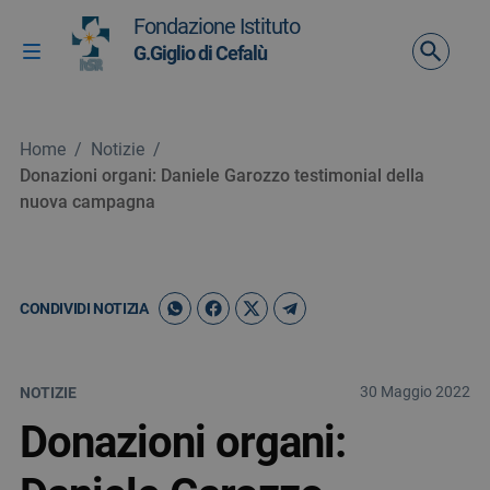
Vai ai contenuti
Fondazione Istituto
Vai al menu di navigazione
G.Giglio di Cefalù
Attiva / disattiva la navigazione
Vai al footer
Home
/
Notizie
/
Donazioni organi: Daniele Garozzo testimonial della
nuova campagna
CONDIVIDI NOTIZIA
30 Maggio 2022
NOTIZIE
Donazioni organi: