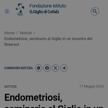
Vai ai contenuti
Fondazione Istituto
Vai al menu di navigazione
G.Giglio di Cefalù
Attiva / disattiva la navigazione
Vai al footer
Home
/
Notizie
/
Endometriosi, seminario al Giglio in un incontro del
Rotaract
CONDIVIDI NOTIZIA
17 Maggio 2024
NOTIZIE
Endometriosi,