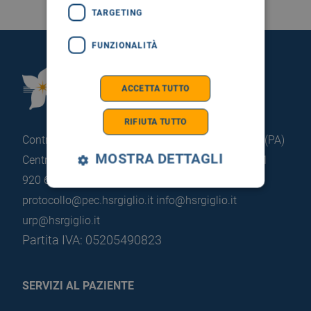
TARGETING
FUNZIONALITÀ
Fondazione Istituto
ACCETTA TUTTO
G.Giglio di Cefalù
RIFIUTA TUTTO
Contrada Pietrapollastra - Pisciotto 90015 Cefalù (PA)
MOSTRA DETTAGLI
Centralino: +39 0921 920 111
Portineria: +39 0921
920 663
protocollo@pec.hsrgiglio.it
info@hsrgiglio.it
urp@hsrgiglio.it
Partita IVA: 05205490823
SERVIZI AL PAZIENTE