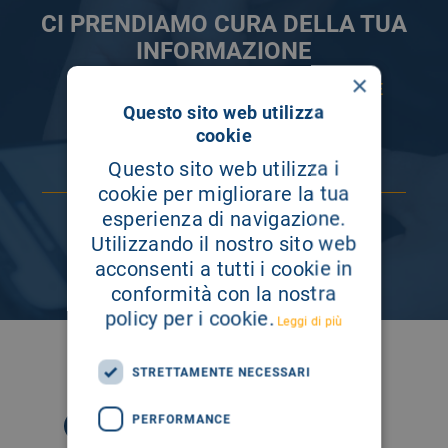
CI PRENDIAMO CURA DELLA TUA
INFORMAZIONE
×
ISCRIVITI AI NOSTRI CANALI PER RESTARE
SEMPRE AGGIORNATO
Questo sito web utilizza
cookie
Questo sito web utilizza i
cookie per migliorare la tua
esperienza di navigazione.
Utilizzando il nostro sito web
acconsenti a tutti i cookie in
conformità con la nostra
policy per i cookie.
Leggi di più
SEGUICI SU
STRETTAMENTE NECESSARI
PERFORMANCE