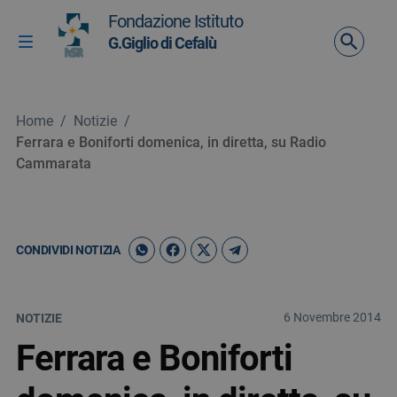
Vai ai contenuti
Fondazione Istituto
Vai al menu di navigazione
G.Giglio di Cefalù
Attiva / disattiva la navigazione
Vai al footer
Home
/
Notizie
/
Ferrara e Boniforti domenica, in diretta, su Radio
Cammarata
CONDIVIDI NOTIZIA
6 Novembre 2014
NOTIZIE
Ferrara e Boniforti