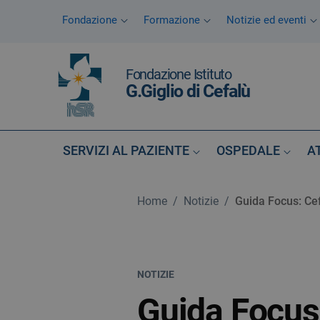
Vai ai contenuti
Fondazione
Formazione
Notizie ed eventi
Vai al menu di navigazione
Vai al footer
Fondazione Istituto
G.Giglio di Cefalù
SERVIZI AL PAZIENTE
OSPEDALE
A
Home
/
Notizie
/
Guida Focus: Cef
NOTIZIE
Guida Focus: