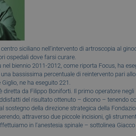
 centro siciliano nell’intervento di artroscopia al gi
ri ospedali dove farsi curare.
lù nel biennio 2011-2012, come riporta Focus, ha eseg
una bassissima percentuale di reintervento pari allo 
e Giglio, ne ha eseguito 221.
è diretta da Filippo Boniforti. Il primo operatore negli
isfatti del risultato ottenuto – dicono – tenendo co
 al sostegno della direzione strategica della Fondazio
erendo, attraverso due piccole incisioni, gli strumenti 
fettuiamo in l’anestesia spinale – sottolinea Giacco