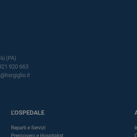
lù (PA)
0921 920 663
@hsrgiglio.it
L'OSPEDALE
Reparti e Servizi
I
Prericovero e Hospitalist
C