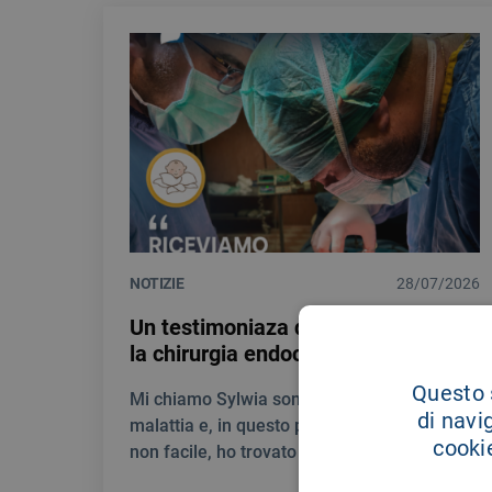
NOTIZIE
28/07/2026
Un testimoniaza di gratitudine per
la chirurgia endocrina del Giglio
Questo s
Mi chiamo Sylwia sono stata colpita da una
di navi
malattia e, in questo percorso umanamente
cookie
non facile, ho trovato un’assistenza unica.