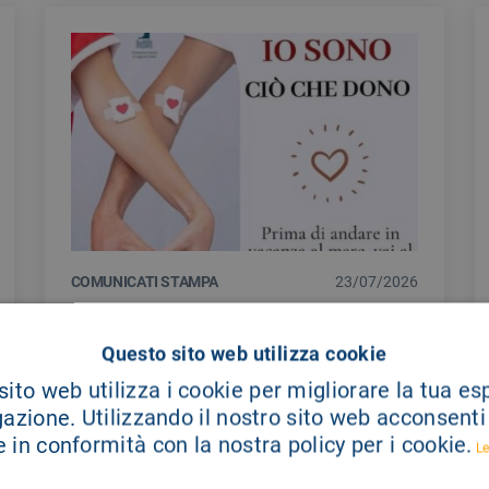
COMUNICATI STAMPA
23/07/2026
Carenza di sangue, dal Giglio invito
a donare per garantire interventi
Questo sito web utilizza cookie
programmati
ito web utilizza i cookie per migliorare la tua e
gazione. Utilizzando il nostro sito web acconsenti a
La Fondazione Giglio di Cefalù rivolge un
 in conformità con la nostra policy per i cookie.
appello ai cittadini affinché aderiscano alla
Le
donazione di sangue, in un periodo in cui si