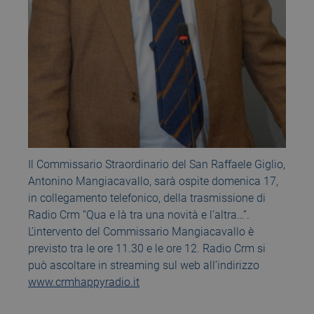
Il Commissario Straordinario del San Raffaele Giglio,
Antonino Mangiacavallo, sarà ospite domenica 17,
in collegamento telefonico, della trasmissione di
Radio Crm “Qua e là tra una novità e l’altra…”.
L’intervento del Commissario Mangiacavallo è
previsto tra le ore 11.30 e le ore 12. Radio Crm si
può ascoltare in streaming sul web all’indirizzo
www.crmhappyradio.it