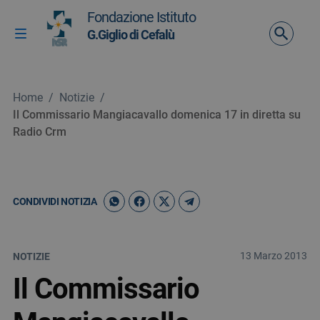
Vai ai contenuti
Fondazione Istituto
Vai al menu di navigazione
G.Giglio di Cefalù
Attiva / disattiva la navigazione
Vai al footer
Home
/
Notizie
/
Il Commissario Mangiacavallo domenica 17 in diretta su
Radio Crm
CONDIVIDI NOTIZIA
13 Marzo 2013
NOTIZIE
Il Commissario