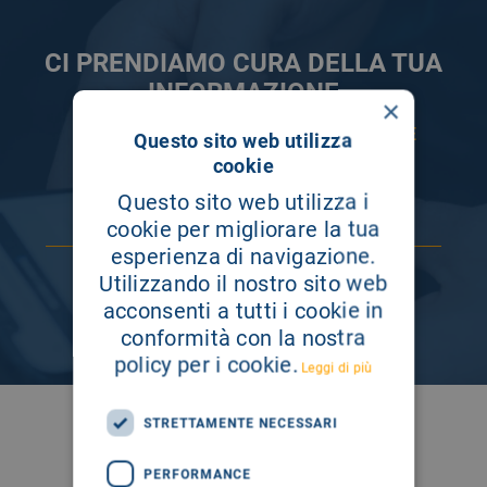
CI PRENDIAMO CURA DELLA TUA
INFORMAZIONE
×
ISCRIVITI AI NOSTRI CANALI PER RESTARE
Questo sito web utilizza
SEMPRE AGGIORNATO
cookie
Questo sito web utilizza i
cookie per migliorare la tua
esperienza di navigazione.
Utilizzando il nostro sito web
acconsenti a tutti i cookie in
conformità con la nostra
policy per i cookie.
Leggi di più
STRETTAMENTE NECESSARI
SEGUICI SU
PERFORMANCE