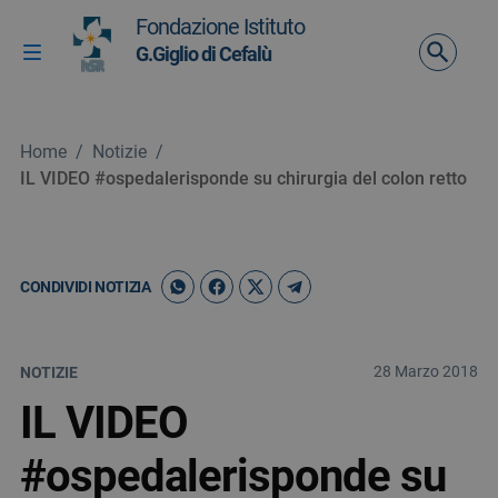
Vai ai contenuti
Fondazione Istituto
Vai al menu di navigazione
G.Giglio di Cefalù
Attiva / disattiva la navigazione
Vai al footer
Home
/
Notizie
/
IL VIDEO #ospedalerisponde su chirurgia del colon retto
CONDIVIDI NOTIZIA
28 Marzo 2018
NOTIZIE
IL VIDEO
#ospedalerisponde su