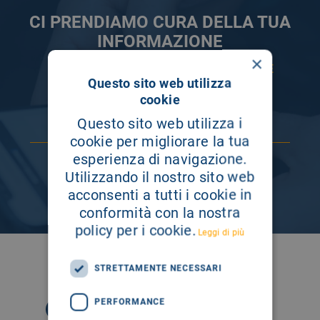
CI PRENDIAMO CURA DELLA TUA
INFORMAZIONE
×
ISCRIVITI AI NOSTRI CANALI PER RESTARE
Questo sito web utilizza
SEMPRE AGGIORNATO
cookie
Questo sito web utilizza i
cookie per migliorare la tua
esperienza di navigazione.
Utilizzando il nostro sito web
acconsenti a tutti i cookie in
conformità con la nostra
policy per i cookie.
Leggi di più
SEGUICI SU
STRETTAMENTE NECESSARI
PERFORMANCE