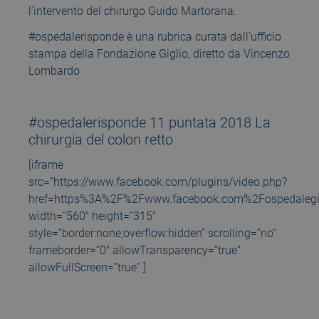
l’intervento del chirurgo Guido Martorana.
#ospedalerisponde è una rubrica curata dall’ufficio
stampa della Fondazione Giglio, diretto da Vincenzo
Lombardo
#ospedalerisponde 11 puntata 2018 La
chirurgia del colon retto
[iframe
src=”https://www.facebook.com/plugins/video.php?
href=https%3A%2F%2Fwww.facebook.com%2Fospedaleg
width=”560″ height=”315″
style=”border:none;overflow:hidden” scrolling=”no”
frameborder=”0″ allowTransparency=”true”
allowFullScreen=”true” ]