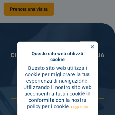
Prenota una visita
×
Questo sito web utilizza
CI PRENDIAMO CURA DELLA TUA
cookie
INFORMAZIONE
Questo sito web utilizza i
ISCRIVITI AI NOSTRI CANALI PER RESTARE
cookie per migliorare la tua
SEMPRE AGGIORNATO
esperienza di navigazione.
Utilizzando il nostro sito web
acconsenti a tutti i cookie in
conformità con la nostra
policy per i cookie.
Leggi di più