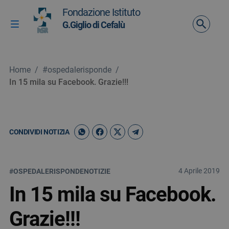
Vai ai contenuti
Fondazione Istituto
Vai al menu di navigazione
G.Giglio di Cefalù
Attiva / disattiva la navigazione
Vai al footer
Home
/
#ospedalerisponde
/
In 15 mila su Facebook. Grazie!!!
CONDIVIDI NOTIZIA
4 Aprile 2019
#OSPEDALERISPONDE
NOTIZIE
In 15 mila su Facebook.
Grazie!!!