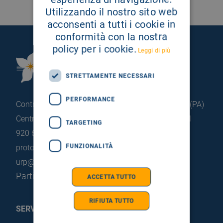
Utilizzando il nostro sito web
acconsenti a tutti i cookie in
conformità con la nostra
policy per i cookie.
Leggi di più
Fondazione Istituto
G.Giglio di Cefalù
STRETTAMENTE NECESSARI
PERFORMANCE
Contrada Pietrapollastra - Pisciotto 90015 Cefalù (PA)
Centralino: +39 0921 920 111
Portineria: +39 0921
TARGETING
920 663
FUNZIONALITÀ
protocollo@pec.hsrgiglio.it
info@hsrgiglio.it
urp@hsrgiglio.it
Partita IVA: 05205490823
ACCETTA TUTTO
RIFIUTA TUTTO
SERVIZI AL PAZIENTE