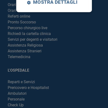
MOSTRA DETTAGLI
Orari sportelli
Orari visite
Referti online
Pronto Soccorso
Percorso chirurgico live
Richiedi la cartella clinica
Servizi per degenti e visitatori
Assistenza Religiosa
Assistenza Stranieri
Telemedicina
L'OSPEDALE
Reparti e Servizi
Prericovero e Hospitalist
Ambulatori
Personale
Check Up