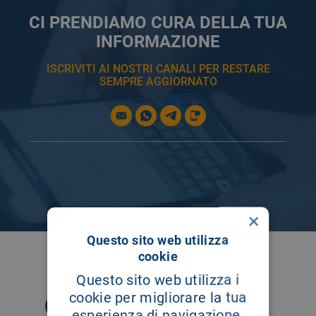
CI PRENDIAMO CURA DELLA TUA
INFORMAZIONE
ISCRIVITI AI NOSTRI CANALI PER RESTARE
SEMPRE AGGIORNATO
×
Questo sito web utilizza
cookie
SEGUICI SU
Questo sito web utilizza i
cookie per migliorare la tua
esperienza di navigazione.