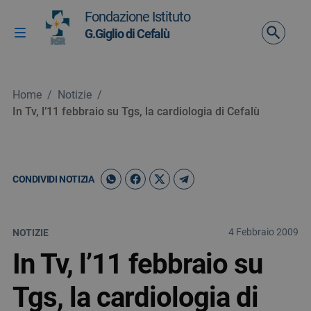
Vai ai contenuti
Fondazione Istituto
Vai al menu di navigazione
G.Giglio di Cefalù
Attiva / disattiva la navigazione
Vai al footer
Home
/
Notizie
/
In Tv, l’11 febbraio su Tgs, la cardiologia di Cefalù
CONDIVIDI NOTIZIA
4 Febbraio 2009
NOTIZIE
In Tv, l’11 febbraio su
Tgs, la cardiologia di