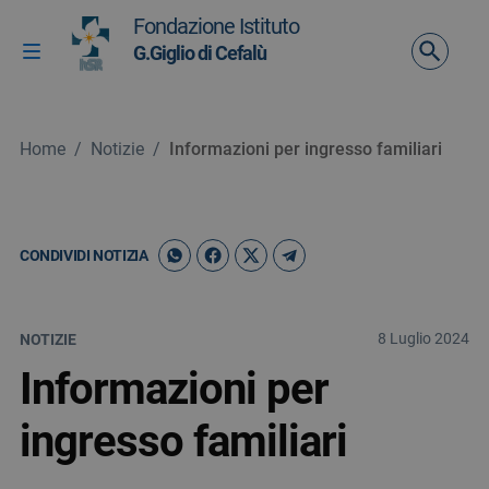
Vai ai contenuti
Fondazione Istituto
Vai al menu di navigazione
G.Giglio di Cefalù
Attiva / disattiva la navigazione
Vai al footer
Home
/
Notizie
/
Informazioni per ingresso familiari
CONDIVIDI NOTIZIA
8 Luglio 2024
NOTIZIE
Informazioni per
ingresso familiari