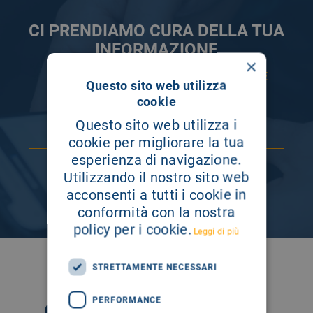
CI PRENDIAMO CURA DELLA TUA
INFORMAZIONE
×
ISCRIVITI AI NOSTRI CANALI PER RESTARE
Questo sito web utilizza
SEMPRE AGGIORNATO
cookie
Questo sito web utilizza i
cookie per migliorare la tua
esperienza di navigazione.
Utilizzando il nostro sito web
acconsenti a tutti i cookie in
conformità con la nostra
policy per i cookie.
Leggi di più
SEGUICI SU
STRETTAMENTE NECESSARI
PERFORMANCE