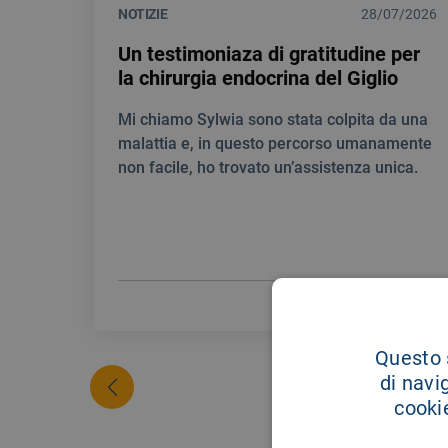
NOTIZIE
28/07/2026
Un testimoniaza di gratitudine per
la chirurgia endocrina del Giglio
Mi chiamo Sylwia sono stata colpita da una
malattia e, in questo percorso umanamente
non facile, ho trovato un’assistenza unica.
LEGGI DI PIÙ
Questo s
di navi
cookie