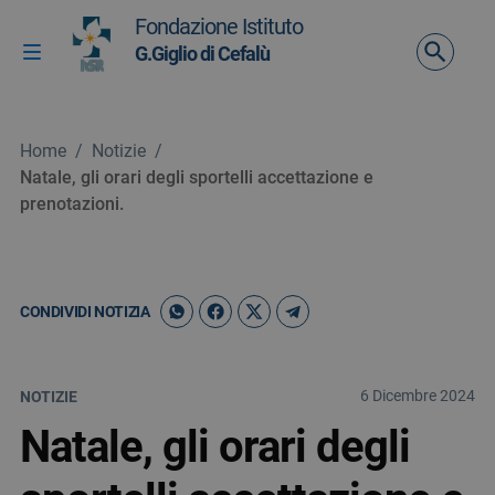
Vai ai contenuti
Fondazione Istituto
Vai al menu di navigazione
G.Giglio di Cefalù
Attiva / disattiva la navigazione
Vai al footer
Home
/
Notizie
/
Natale, gli orari degli sportelli accettazione e
prenotazioni.
CONDIVIDI NOTIZIA
6 Dicembre 2024
NOTIZIE
Natale, gli orari degli