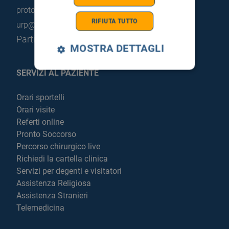
protocollo@pec.hsrgiglio.it
info@hsrgiglio.it
RIFIUTA TUTTO
urp@hsrgiglio.it
Partita IVA: 05205490823
MOSTRA DETTAGLI
SERVIZI AL PAZIENTE
Orari sportelli
Orari visite
Referti online
Pronto Soccorso
Percorso chirurgico live
Richiedi la cartella clinica
Servizi per degenti e visitatori
Assistenza Religiosa
Assistenza Stranieri
Telemedicina