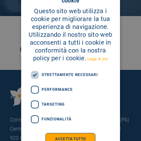
cookie
Questo sito web utilizza i
cookie per migliorare la tua
esperienza di navigazione.
SEGUICI SU
Utilizzando il nostro sito web
acconsenti a tutti i cookie in
conformità con la nostra
policy per i cookie.
Leggi di più
STRETTAMENTE NECESSARI
PERFORMANCE
Fondazione Istituto
G.Giglio di Cefalù
TARGETING
Contrada Pietrapollastra - Pisciotto 90015 Cefalù (PA)
FUNZIONALITÀ
Centralino: +39 0921 920 111
Portineria: +39 0921
920 663
ACCETTA TUTTO