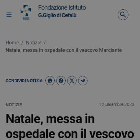
Vai ai contenuti
Fondazione Istituto
Vai al menu di navigazione
G.Giglio di Cefalù
Attiva / disattiva la navigazione
Vai al footer
Home
/
Notizie
/
Natale, messa in ospedale con il vescovo Marciante
CONDIVIDI NOTIZIA
12 Dicembre 2023
NOTIZIE
Natale, messa in
ospedale con il vescovo