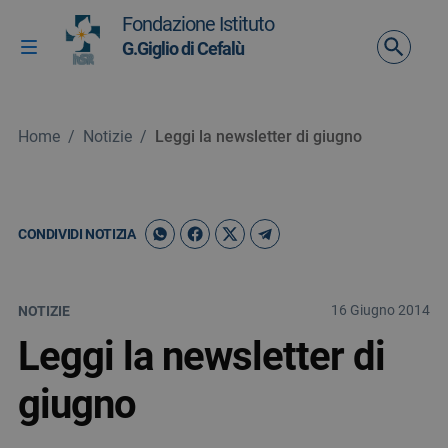
Vai ai contenuti
Fondazione Istituto
Vai al menu di navigazione
G.Giglio di Cefalù
Attiva / disattiva la navigazione
Vai al footer
Home
/
Notizie
/
Leggi la newsletter di giugno
CONDIVIDI NOTIZIA
16 Giugno 2014
NOTIZIE
Leggi la newsletter di
giugno