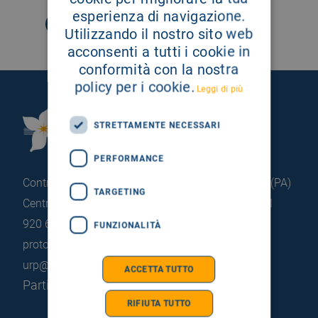
esperienza di navigazione.
Utilizzando il nostro sito web
acconsenti a tutti i cookie in
conformità con la nostra
policy per i cookie.
Leggi di più
Fondazione Istituto
STRETTAMENTE NECESSARI
G.Giglio di Cefalù
PERFORMANCE
Contrada Pietrapollastra - Pisciotto 90015 Cefalù (PA)
TARGETING
Centralino: +39 0921 920 111
Portineria: +39 0921
920 663
FUNZIONALITÀ
protocollo@pec.hsrgiglio.it
info@hsrgiglio.it
urp@hsrgiglio.it
ACCETTA TUTTO
Partita IVA: 05205490823
RIFIUTA TUTTO