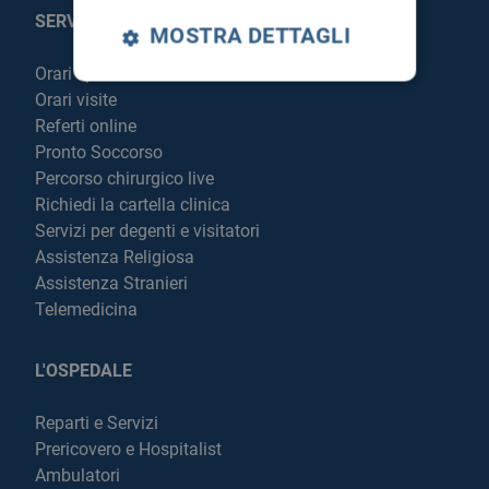
SERVIZI AL PAZIENTE
MOSTRA DETTAGLI
Orari sportelli
Orari visite
Referti online
Pronto Soccorso
Percorso chirurgico live
Richiedi la cartella clinica
Servizi per degenti e visitatori
Assistenza Religiosa
Assistenza Stranieri
Telemedicina
L'OSPEDALE
Reparti e Servizi
Prericovero e Hospitalist
Ambulatori