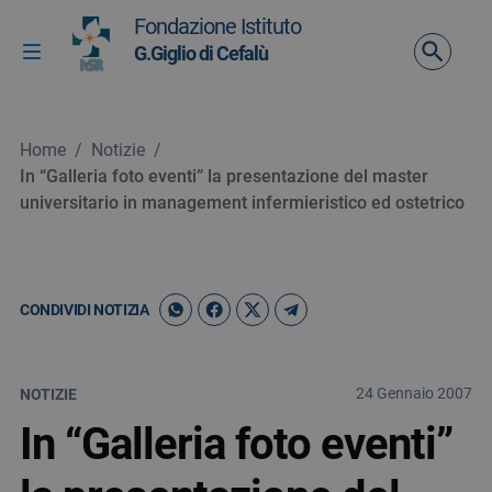
Vai ai contenuti
Fondazione Istituto
Vai al menu di navigazione
G.Giglio di Cefalù
Attiva / disattiva la navigazione
Vai al footer
Home
/
Notizie
/
In “Galleria foto eventi” la presentazione del master
universitario in management infermieristico ed ostetrico
CONDIVIDI NOTIZIA
24 Gennaio 2007
NOTIZIE
In “Galleria foto eventi”