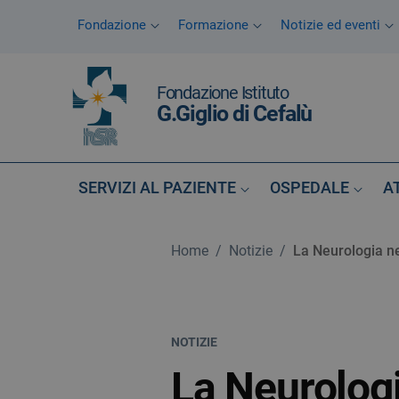
Vai ai contenuti
Fondazione
Formazione
Notizie ed eventi
Vai al menu di navigazione
Vai al footer
Fondazione Istituto
G.Giglio di Cefalù
SERVIZI AL PAZIENTE
OSPEDALE
A
Home
/
Notizie
/
La Neurologia n
NOTIZIE
La Neurolog