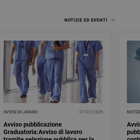
NOTIZIE ED EVENTI
AVVISI DI LAVORO
07/07/2026
NOTIZ
Avviso pubblicazione
Avvi
Graduatoria:Avviso di lavoro
pubb
tramite selezione pubblica per la
cont