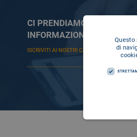
CI PRENDIAMO CURA DELL
INFORMAZIONE
Questo s
di navi
ISCRIVITI AI NOSTRI CANALI PER RESTAR
cookie
STRETTA