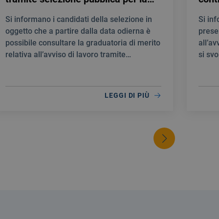
creazione di una Graduatoria di
prof
Si informano i candidati della selezione in
Si in
merito al fine di individuare
Medi
oggetto che a partire dalla data odierna è
prese
personale idoneo per la stipula di
E T
possibile consultare la graduatoria di merito
all’av
contratti a tempo determinato
NEU
relativa all’avviso di lavoro tramite
si svo
quale INFERMIERE
selezione pubblica per la creazione di una
10:00
Graduatoria di merito al fine di individuare
personale idoneo per la stipula di contratti a
LEGGI DI PIÙ
tempo determinato quale INFERMIERE.