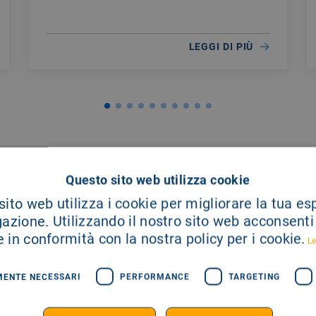
scorte.
LEGGI DI PIÙ
Questo sito web utilizza cookie
ito web utilizza i cookie per migliorare la tua e
gazione. Utilizzando il nostro sito web acconsenti a
 in conformità con la nostra policy per i cookie.
Le
A TUA
MENTE NECESSARI
PERFORMANCE
TARGETING