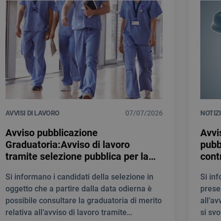
AVVISI DI LAVORO
07/07/2026
NOTIZ
Avviso pubblicazione
Avvi
Graduatoria:Avviso di lavoro
pubb
tramite selezione pubblica per la
cont
creazione di una Graduatoria di
prof
Si informano i candidati della selezione in
Si in
merito al fine di individuare
Medi
oggetto che a partire dalla data odierna è
prese
personale idoneo per la stipula di
E T
possibile consultare la graduatoria di merito
all’av
contratti a tempo determinato
NEU
relativa all’avviso di lavoro tramite
si svo
quale INFERMIERE