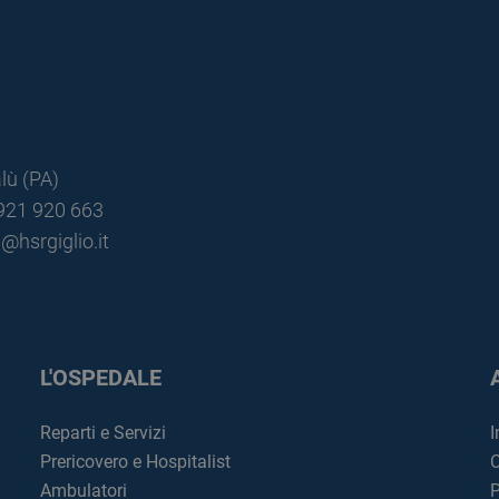
lù (PA)
0921 920 663
@hsrgiglio.it
L'OSPEDALE
Reparti e Servizi
I
Prericovero e Hospitalist
C
Ambulatori
P