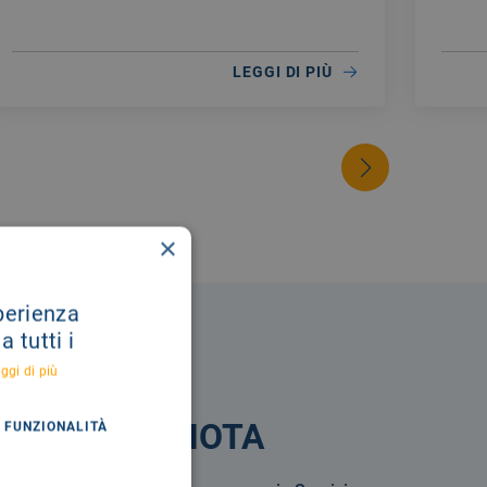
selezione pubblica per la creazione di una
10:00
Graduatoria di merito al fine di individuare
personale idoneo per la stipula di contratti a
LEGGI DI PIÙ
tempo determinato quale INFERMIERE.
×
sperienza
 tutti i
ggi di più
PRENOTA
FUNZIONALITÀ