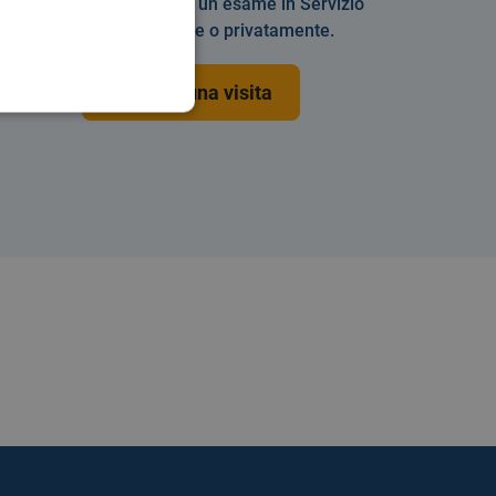
Prenotare una visita o un esame in Servizio
Sanitario Nazionale o privatamente.
Prenota una visita