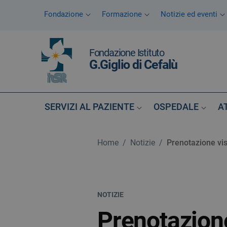
Vai ai contenuti
Fondazione
Formazione
Notizie ed eventi
Vai al menu di navigazione
Vai al footer
Fondazione Istituto
G.Giglio di Cefalù
SERVIZI AL PAZIENTE
OSPEDALE
A
Home
/
Notizie
/
Prenotazione vis
NOTIZIE
Prenotazione