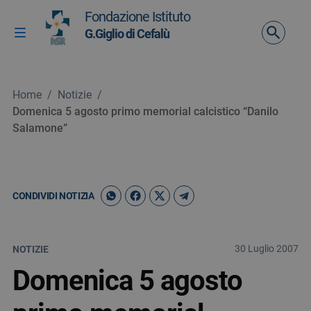
Vai ai contenuti
Fondazione Istituto
Vai al menu di navigazione
G.Giglio di Cefalù
Attiva / disattiva la navigazione
Vai al footer
Home
/
Notizie
/
Domenica 5 agosto primo memorial calcistico “Danilo
Salamone”
CONDIVIDI NOTIZIA
30 Luglio 2007
NOTIZIE
Domenica 5 agosto