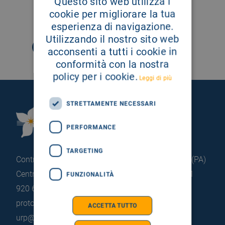
Questo sito web utilizza i
cookie per migliorare la tua
SEGUICI SU
esperienza di navigazione.
Utilizzando il nostro sito web
acconsenti a tutti i cookie in
conformità con la nostra
policy per i cookie.
Leggi di più
STRETTAMENTE NECESSARI
Fondazione Istituto
G.Giglio di Cefalù
PERFORMANCE
TARGETING
Contrada Pietrapollastra - Pisciotto 90015 Cefalù (PA)
Centralino: +39 0921 920 111
Portineria: +39 0921
FUNZIONALITÀ
920 663
protocollo@pec.hsrgiglio.it
info@hsrgiglio.it
ACCETTA TUTTO
urp@hsrgiglio.it