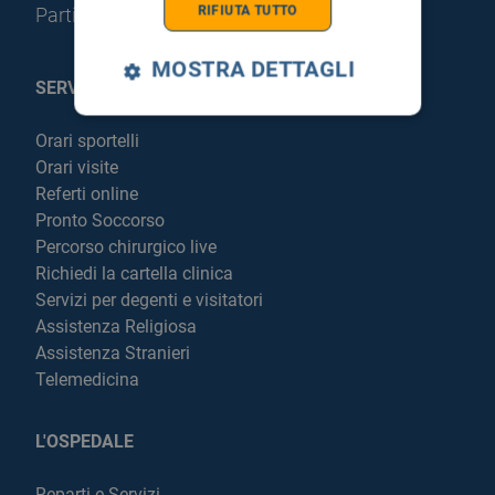
RIFIUTA TUTTO
Partita IVA: 05205490823
MOSTRA DETTAGLI
SERVIZI AL PAZIENTE
Orari sportelli
Orari visite
Referti online
Pronto Soccorso
Percorso chirurgico live
Richiedi la cartella clinica
Servizi per degenti e visitatori
Assistenza Religiosa
Assistenza Stranieri
Telemedicina
L'OSPEDALE
Reparti e Servizi