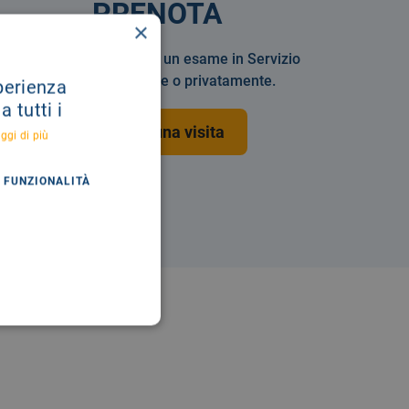
PRENOTA
×
Prenotare una visita o un esame in Servizio
Sanitario Nazionale o privatamente.
sperienza
 tutti i
Prenota una visita
ggi di più
FUNZIONALITÀ