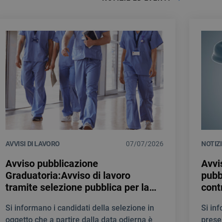
AVVISI DI LAVORO
07/07/2026
NOTIZ
Avviso pubblicazione
Avvi
Graduatoria:Avviso di lavoro
pubb
tramite selezione pubblica per la
cont
creazione di una Graduatoria di
prof
Si informano i candidati della selezione in
Si in
merito al fine di individuare
Medi
oggetto che a partire dalla data odierna è
prese