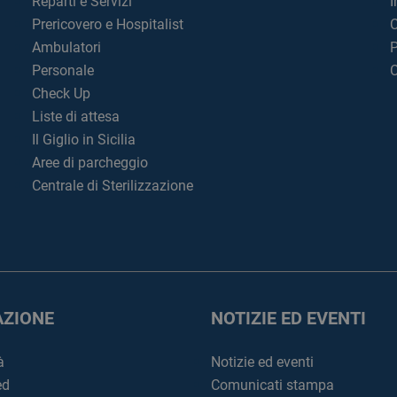
Reparti e Servizi
I
Prericovero e Hospitalist
C
Ambulatori
P
Personale
C
Check Up
Liste di attesa
Il Giglio in Sicilia
Aree di parcheggio
Centrale di Sterilizzazione
ZIONE
NOTIZIE ED EVENTI
à
Notizie ed eventi
ed
Comunicati stampa