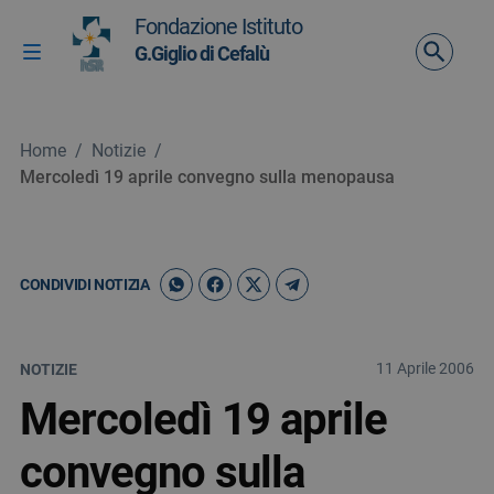
Vai ai contenuti
Fondazione Istituto
Vai al menu di navigazione
G.Giglio di Cefalù
Attiva / disattiva la navigazione
Vai al footer
Home
/
Notizie
/
Mercoledì 19 aprile convegno sulla menopausa
CONDIVIDI NOTIZIA
11 Aprile 2006
NOTIZIE
Mercoledì 19 aprile
convegno sulla