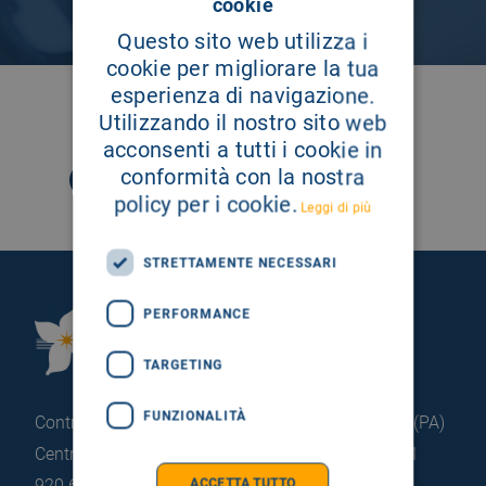
cookie
Questo sito web utilizza i
cookie per migliorare la tua
esperienza di navigazione.
SEGUICI SU
Utilizzando il nostro sito web
acconsenti a tutti i cookie in
conformità con la nostra
policy per i cookie.
Leggi di più
STRETTAMENTE NECESSARI
PERFORMANCE
Fondazione Istituto
G.Giglio di Cefalù
TARGETING
FUNZIONALITÀ
Contrada Pietrapollastra - Pisciotto 90015 Cefalù (PA)
Centralino: +39 0921 920 111
Portineria: +39 0921
920 663
ACCETTA TUTTO