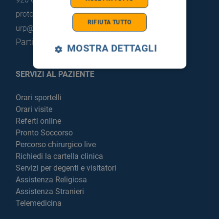
protocollo@pec.hsrgiglio.it
info@hsrgiglio.it
RIFIUTA TUTTO
urp@hsrgiglio.it
Partita IVA: 05205490823
MOSTRA DETTAGLI
SERVIZI AL PAZIENTE
Orari sportelli
Orari visite
Referti online
Pronto Soccorso
Percorso chirurgico live
Richiedi la cartella clinica
Servizi per degenti e visitatori
Assistenza Religiosa
Assistenza Stranieri
Telemedicina