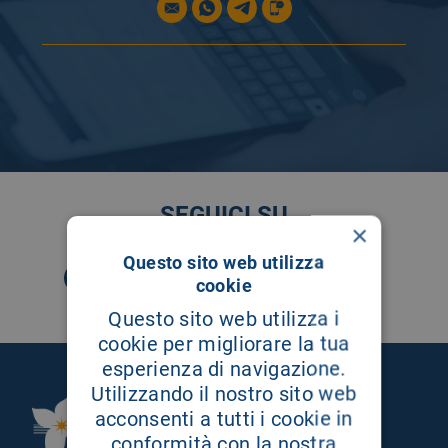
SEGUICI SU
×
Questo sito web utilizza
cookie
Questo sito web utilizza i
cookie per migliorare la tua
esperienza di navigazione.
Utilizzando il nostro sito web
Fondazione Istituto
acconsenti a tutti i cookie in
G.Giglio di Cefalù
conformità con la nostra