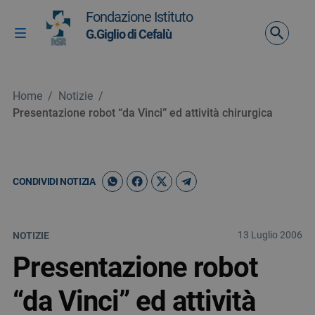
Vai ai contenuti
Fondazione Istituto
Vai al menu di navigazione
G.Giglio di Cefalù
Attiva / disattiva la navigazione
Vai al footer
Home
/
Notizie
/
Presentazione robot “da Vinci” ed attività chirurgica
CONDIVIDI NOTIZIA
13 Luglio 2006
NOTIZIE
Presentazione robot
“da Vinci” ed attività