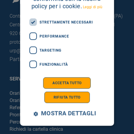
policy per i cookie.
Leggi di più
Contrada Pietrapollastra - Pisciotto 90015 Cefalù (PA)
STRETTAMENTE NECESSARI
Centralino: +39 0921 920 111
Portineria: +39 0921
920 663
PERFORMANCE
protocollo@pec.hsrgiglio.it
info@hsrgiglio.it
urp@hsrgiglio.it
TARGETING
Partita IVA: 05205490823
FUNZIONALITÀ
SERVIZI AL PAZIENTE
ACCETTA TUTTO
Orari sportelli
RIFIUTA TUTTO
Orari visite
Referti online
MOSTRA DETTAGLI
Pronto Soccorso
Percorso chirurgico live
Richiedi la cartella clinica