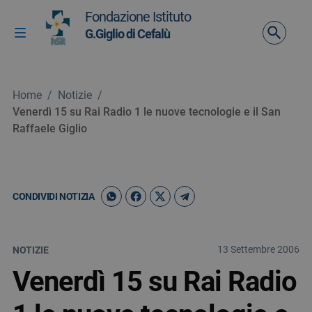
Vai ai contenuti
Fondazione Istituto
Vai al menu di navigazione
G.Giglio di Cefalù
Attiva / disattiva la navigazione
Vai al footer
Home
/
Notizie
/
Venerdì 15 su Rai Radio 1 le nuove tecnologie e il San
Raffaele Giglio
CONDIVIDI NOTIZIA
13 Settembre 2006
NOTIZIE
Venerdì 15 su Rai Radio