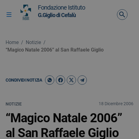
Vai ai contenuti
Fondazione Istituto
Vai al menu di navigazione
G.Giglio di Cefalù
Attiva / disattiva la navigazione
Vai al footer
Home
/
Notizie
/
“Magico Natale 2006” al San Raffaele Giglio
CONDIVIDI NOTIZIA
18 Dicembre 2006
NOTIZIE
“Magico Natale 2006”
al San Raffaele Giglio