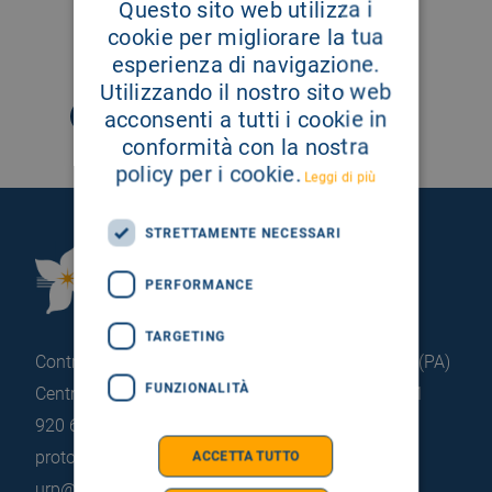
Questo sito web utilizza i
cookie per migliorare la tua
SEGUICI SU
esperienza di navigazione.
Utilizzando il nostro sito web
acconsenti a tutti i cookie in
conformità con la nostra
policy per i cookie.
Leggi di più
STRETTAMENTE NECESSARI
Fondazione Istituto
PERFORMANCE
G.Giglio di Cefalù
TARGETING
Contrada Pietrapollastra - Pisciotto 90015 Cefalù (PA)
FUNZIONALITÀ
Centralino: +39 0921 920 111
Portineria: +39 0921
920 663
protocollo@pec.hsrgiglio.it
info@hsrgiglio.it
ACCETTA TUTTO
urp@hsrgiglio.it