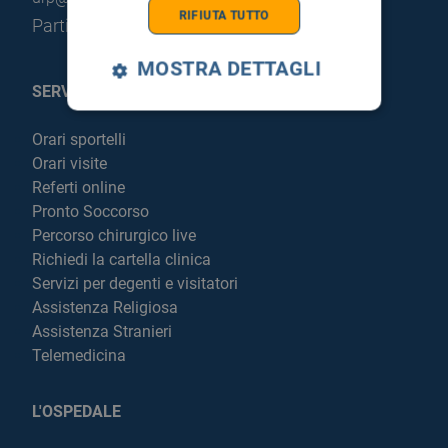
RIFIUTA TUTTO
Partita IVA: 05205490823
MOSTRA DETTAGLI
SERVIZI AL PAZIENTE
Orari sportelli
Orari visite
Referti online
Pronto Soccorso
Percorso chirurgico live
Richiedi la cartella clinica
Servizi per degenti e visitatori
Assistenza Religiosa
Assistenza Stranieri
Telemedicina
L'OSPEDALE