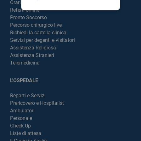
Orari visite
Referti online
Pronto Soccorso
Percorso chirurgico live
Richiedi la cartella clinica
Servizi per degenti e visitatori
Assistenza Religiosa
Assistenza Stranieri
Telemedicina
L'OSPEDALE
Reparti e Servizi
Prericovero e Hospitalist
Ambulatori
Personale
Check Up
Liste di attesa
Il Giglio in Sicilia