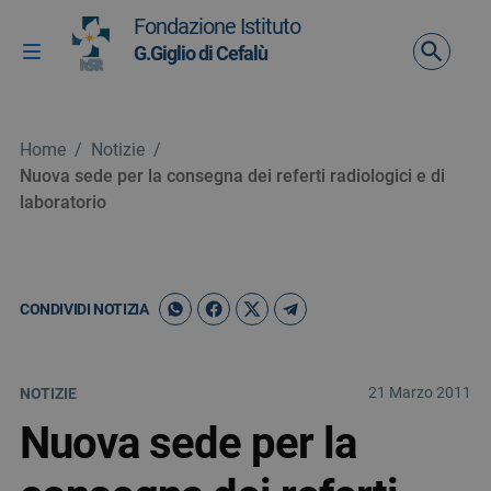
Vai ai contenuti
Fondazione Istituto
Vai al menu di navigazione
G.Giglio di Cefalù
Attiva / disattiva la navigazione
Vai al footer
Home
/
Notizie
/
Nuova sede per la consegna dei referti radiologici e di
laboratorio
CONDIVIDI NOTIZIA
21 Marzo 2011
NOTIZIE
Nuova sede per la