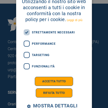
Utilizzando il nostro sito web
acconsenti a tutti i cookie in
conformità con la nostra
policy per i cookie.
Fondazione Istituto
Leggi di più
G.Giglio di Cefalù
STRETTAMENTE NECESSARI
Contrada Pietrapollastra - Pisciotto 90015 Cefalù (PA)
PERFORMANCE
Centralino: +39 0921 920 111
Portineria: +39 0921
TARGETING
920 663
protocollo@pec.hsrgiglio.it
info@hsrgiglio.it
FUNZIONALITÀ
urp@hsrgiglio.it
Partita IVA: 05205490823
ACCETTA TUTTO
SERVIZI AL PAZIENTE
RIFIUTA TUTTO
Orari sportelli
MOSTRA DETTAGLI