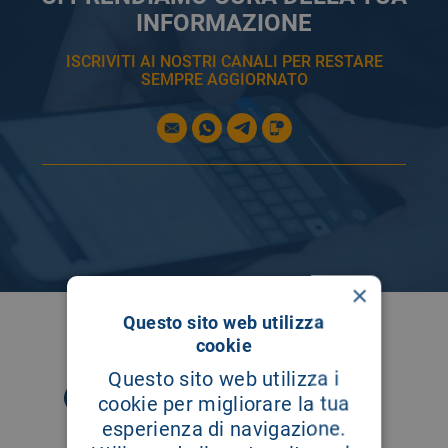
INFORMAZIONE
ISCRIVITI AI NOSTRI CANALI PER RESTARE
SEMPRE AGGIORNATO
×
Questo sito web utilizza
SEGUICI SU
cookie
Questo sito web utilizza i
cookie per migliorare la tua
esperienza di navigazione.